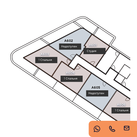
https://www.imperioproperties.com/
A602
A601
Недоступен
Студия
A603
1 Спальня
Copyright © 2026 Imperio. Proudly developed by
A604
1 Спальня
.
A605
Недоступен
A606
1 Спальня