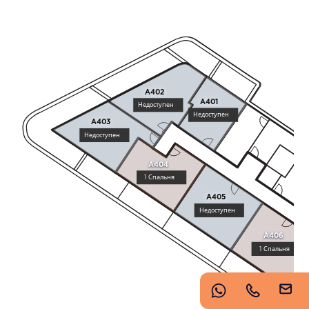
https://www.imperioproperties.com/
A402
A401
Недоступен
Недоступен
A403
Недоступен
Copyright © 2026 Imperio. Proudly developed by
A404
1 Спальня
.
A405
Недоступен
A406
1 Спальня