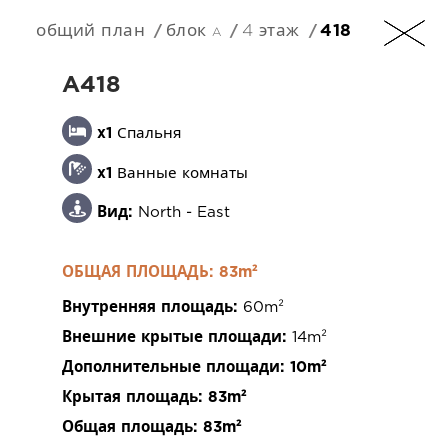
общий план
блок a
4 этаж
418
RU
A418
x1
Спальня
x1
Ванные комнаты
+357 25 257090
Вид:
North - East
ОБЩАЯ ПЛОЩАДЬ: 83m²
Внутренняя площадь:
60m²
201 Arch. Makarios III Avenue, 3030 Limassol,
Внешние крытые площади:
14m²
Cyprus
Дополнительные площади:
10m²
Крытая площадь:
83m²
Общая площадь:
83m²