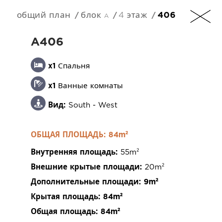
общий план
блок a
4 этаж
406
RU
A406
x1
Спальня
x1
Ванные комнаты
+357 25 257090
Вид:
South - West
ОБЩАЯ ПЛОЩАДЬ: 84m²
Внутренняя площадь:
55m²
201 Arch. Makarios III Avenue, 3030 Limassol,
Внешние крытые площади:
20m²
Cyprus
Дополнительные площади:
9m²
Крытая площадь:
84m²
Общая площадь:
84m²