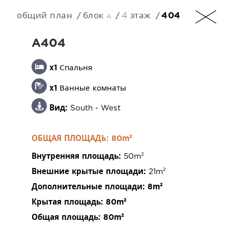
общий план
блок a
4 этаж
404
RU
A404
x1
Спальня
x1
Ванные комнаты
+357 25 257090
Вид:
South - West
ОБЩАЯ ПЛОЩАДЬ: 80m²
Внутренняя площадь:
50m²
201 Arch. Makarios III Avenue, 3030 Limassol,
Внешние крытые площади:
21m²
Cyprus
Дополнительные площади:
8m²
Крытая площадь:
80m²
Общая площадь:
80m²