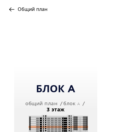
Общий план
+357 25 257090
БЛОК A
общий план
блок a
3 этаж
Copyright © 2026 Imperio. Proudly deve