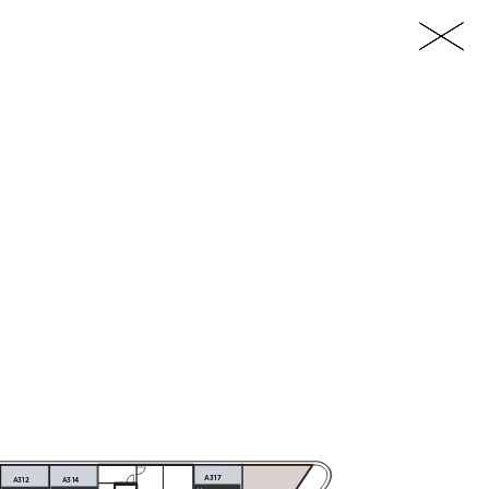
RU
ps://www.imperioproperties.com/
A317
A314
A312