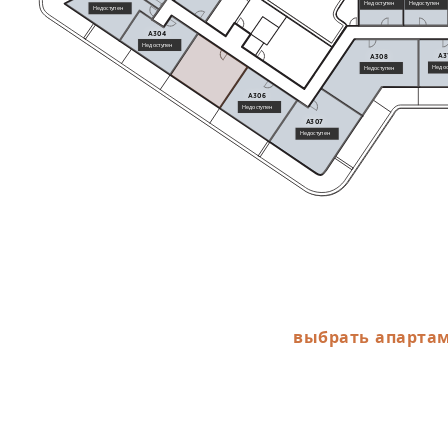
Недоступен
Недоступен
Недоступен
A304
Недоступен
A3
A308
Недос
Недоступен
A306
Недоступен
A307
Недоступен
выбрать апарта