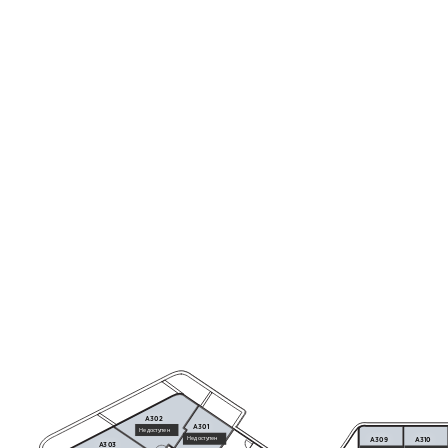
htt
201 Arch. Makarios III Avenue,
3030 Limassol, Cyprus
loped by
.
A302
A301
Недоступен
Недоступен
A309
A310
A303