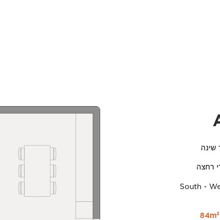
com/
201 Arch. Makarios III Avenue,
3030 Limassol, Cyprus
שינה
י רחצה
South - W
.
Copyrig