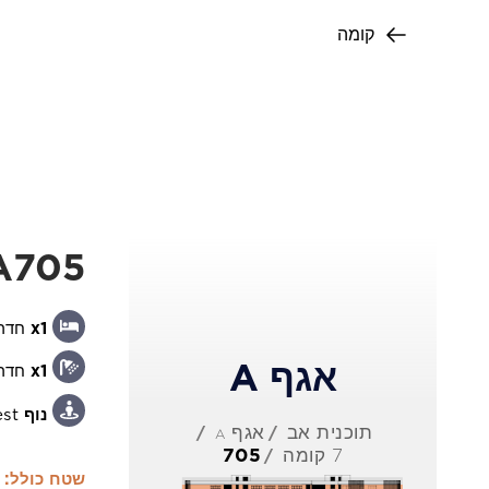
קומה
+97 254 832 9981
A705
x1
חדר 
אגף A
x1
חדר
נוף
est
תוכנית אב
אגף a
ht © 2026 Imperio. Proudly developed by
7 קומה
705
שטח כולל: 84m²