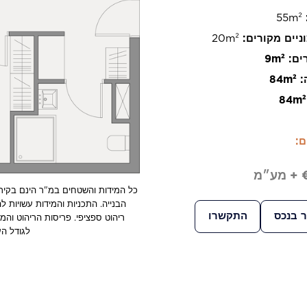
55m²
ניים מקורים:
20m²
ים:
9m²
:
84m²
ם:
מ
כל המידות והשטחים במ"ר הינם בקיר
הבנייה. התכניות והמידות עשויות 
ר בנכס
התקשרו
ריהוט ספציפי. פריסות הריהוט וה
לגודל הע